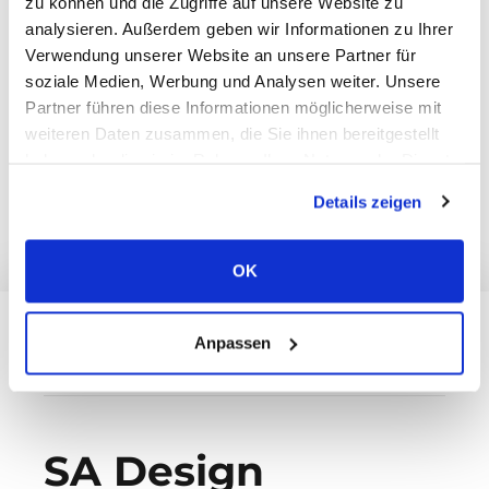
zu können und die Zugriffe auf unsere Website zu
Web:
www.sadesign-hamburg.de
analysieren. Außerdem geben wir Informationen zu Ihrer
Verwendung unserer Website an unsere Partner für
Inhaltlich verantwortlicher:
Alexander Sprunk
soziale Medien, Werbung und Analysen weiter. Unsere
Steuernummer:
44 / 235 / 01036
Partner führen diese Informationen möglicherweise mit
weiteren Daten zusammen, die Sie ihnen bereitgestellt
haben oder die sie im Rahmen Ihrer Nutzung der Dienste
gesammelt haben.
DATENSCHUTZ
Details zeigen
OK
Anpassen
SA Design